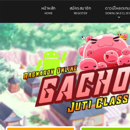
หน้าหลัก
สมัครสมาชิก
ดาวน์โหลดเกม
HOME
REGISTER
DOWNLOAD CLIE